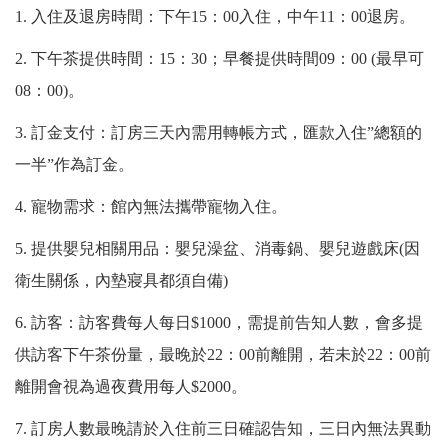
1. 入住及退房時間：下午15：00入住，中午11：00退房。
2. 下午茶提供時間：15：30；早餐提供時間09：00 (最早可
08：00)。
3. 訂金支付：訂房三天內需用轉帳方式，匯款入住”總額的
一半”作為訂金。
4. 寵物需求：館內無法攜帶寵物入住。
5. 提供嬰兒相關用品：嬰兒澡盆、消毒鍋、嬰兒遊戲床(因
衛生關係，內墊寢具都須自備)
6. 訪客：訪客費每人每日$1000，需提前告知人數，會多提
供訪客下午茶份量，最晚於22：00前離開，若未於22：00前
離開會視為過夜費用每人$2000。
7. 訂房人數最晚請於入住前三日確認告知，三日內無法異動