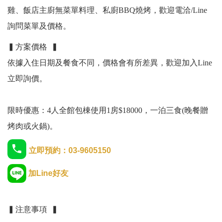
雞、飯店主廚無菜單料理、私廚BBQ燒烤，歡迎電洽/Line
詢問菜單及價格。
▍方案價格 ▍
依據入住日期及餐食不同，價格會有所差異，歡迎加入Line
立即詢價。
限時優惠：4人全館包棟使用1房$18000，一泊三食(晚餐贈
烤肉或火鍋)。
立即預約：03-9605150
加Line好友
▍注意事項 ▍