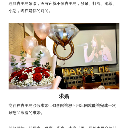
經典峇里島象徵，沒有它就不像峇里島，發呆、打牌、泡茶、
小憩，現在是你的時間。
求婚
嚮往在峇里島渡假求婚...43會館讓您不用出國就能讓完成一次
難忘又浪漫的求婚。