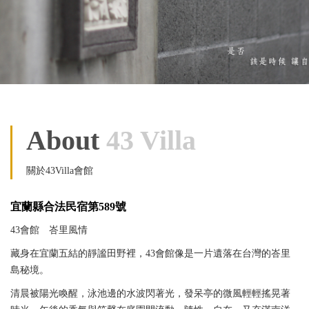
About
43 Villa
關於43Villa會館
宜蘭縣合法民宿第589號
43會館 峇里風情
藏身在宜蘭五結的靜謐田野裡，43會館像是一片遺落在台灣的峇里
島秘境。
清晨被陽光喚醒，泳池邊的水波閃著光，發呆亭的微風輕輕搖晃著