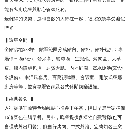
白天在泳池歡笑戲水旁邊烤肉，夜晚舉杯小酌看著電影，還
能有私廚晚餐與貼心管家服務。
最難得的快樂，是和喜歡的人待在一起，彼此歡笑享受渡假
時光！
▍環境空間 ▍
全館佔地588坪，館區範圍分成館內、館外。館外包括：專
屬停車場(5台)、發呆亭、籃球場、生態池、烤肉區、大草
皮。館內設施包括：迎賓大廳、內外庭園、戲水泳池(SPA沖
水設備)、南洋風套房、百萬視聽室、會議室、開放式餐廳
廚房等等，並有專屬管家及各式休閒娛樂設備。
▍經典餐食 ▍
入宿提供宜蘭特色甜鹹點心名產下午茶，隔日早晨管家準備
16道菜色佳餚早餐。另外，晚餐提供多樣性自費選擇(也可
自理或外出用餐)，能自行烤肉、中式外燴、宜蘭知名土窯