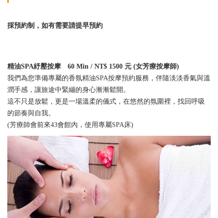
採預約制，如有需要請提早預約
精油SPA紓壓按摩 60 Min / NT$ 1500 元 (女芳療按摩師)
我們為您準備專屬的香氛精油SPA按摩預約服務，伴隨淡淡香氣與溫
潤手感，讓旅途中緊繃的身心漸漸鬆開。
這不只是放鬆，更是一場溫柔的儀式，在悠然的氛圍裡，找回呼吸
的節奏與自我。
(芳療師會前來43會館內，使用專屬SPA床)