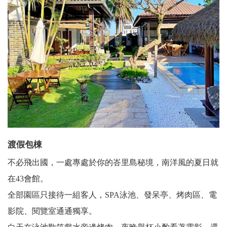
渡假包棟
不必飛出國，一處專處於你的峇里島秘境，南洋風的夏日就
在43會館。
全部園區只接待一組客人，SPA泳池、發呆亭、烤肉區、電
影院、閱覽室通通獨享。