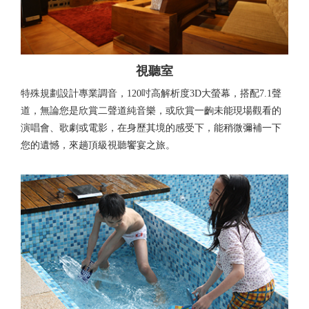
視聽室
特殊規劃設計專業調音，120吋高解析度3D大螢幕，搭配7.1聲
道，無論您是欣賞二聲道純音樂，或欣賞一齣未能現場觀看的
演唱會、歌劇或電影，在身歷其境的感受下，能稍微彌補一下
您的遺憾，來趟頂級視聽饗宴之旅。