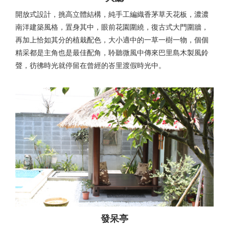
開放式設計，挑高立體結構，純手工編織香茅草天花板，濃濃
南洋建築風格，置身其中，眼前花園圍繞，復古式大門圍牆，
再加上恰如其分的植栽配色，大小適中的一草一樹一物，個個
精采都是主角也是最佳配角，聆聽微風中傳來巴里島木製風鈴
聲，彷彿時光就停留在曾經的峇里渡假時光中。
發呆亭